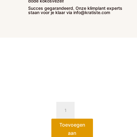
dode kokosvezel!
Succes gegarandeerd. Onze klimplant experts
staan voor je klaar via info@kratiste.com
Ecoclips
voor
klimstokken
Toevoegen
aantal
aan